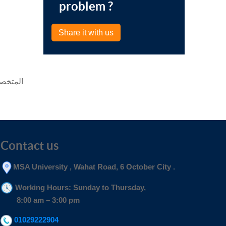
problem ?
Share it with us
Contact us
MSA University , Wahat Road, 6 October City .
Working Hours: Sunday to Thursday,
8:00 am – 3:00 pm
01029222904