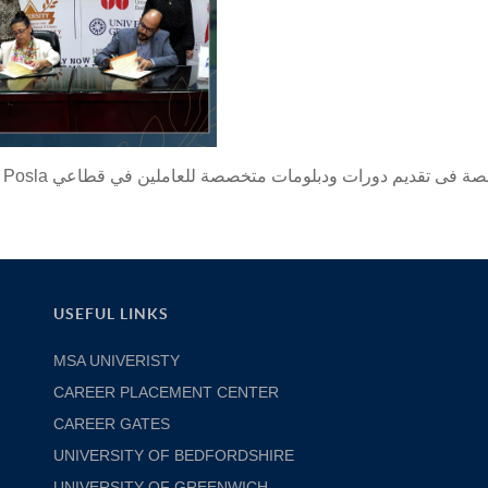
USEFUL LINKS
MSA UNIVERISTY
CAREER PLACEMENT CENTER
CAREER GATES
UNIVERSITY OF BEDFORDSHIRE
UNIVERSITY OF GREENWICH